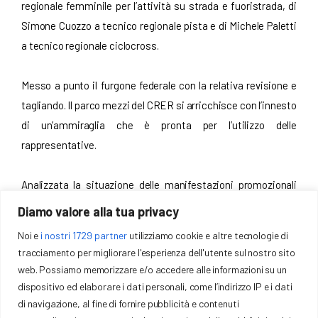
regionale femminile per l’attività su strada e fuoristrada, di
Simone Cuozzo a tecnico regionale pista e di Michele Paletti
a tecnico regionale ciclocross.
Messo a punto il furgone federale con la relativa revisione e
tagliando. Il parco mezzi del CRER si arricchisce con l’innesto
di un’ammiraglia che è pronta per l’utilizzo delle
rappresentative.
Analizzata la situazione delle manifestazioni promozionali
utilizzate come vere e proprie gare ciclistiche, il Consiglio
Diamo valore alla tua privacy
delibera l’invio di una comunicazione ufficiale alle società per
Noi e
i nostri 1729 partner
utilizziamo cookie e altre tecnologie di
il rispetto delle norme federali.
tracciamento per migliorare l'esperienza dell'utente sul nostro sito
web. Possiamo memorizzare e/o accedere alle informazioni su un
dispositivo ed elaborare i dati personali, come l’indirizzo IP e i dati
Il Presidente
di navigazione, al fine di fornire pubblicità e contenuti