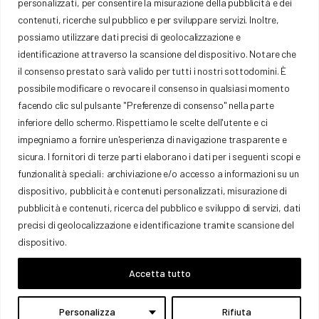
personalizzati, per consentire la misurazione della pubblicità e dei
Pierluigi De Vitis
contenuti, ricerche sul pubblico e per sviluppare servizi. Inoltre,
possiamo utilizzare dati precisi di geolocalizzazione e
identificazione attraverso la scansione del dispositivo. Notare che
il consenso prestato sarà valido per tutti i nostri sottodomini. È
possibile modificare o revocare il consenso in qualsiasi momento
facendo clic sul pulsante "Preferenze di consenso" nella parte
COMITATO REGIONALE EMILIA ROMAGNA FCI
inferiore dello schermo. Rispettiamo le scelte dell'utente e ci
Via Trattati Comunitari Europei, 7 40127 – Bologna (BO)
impegniamo a fornire un'esperienza di navigazione trasparente e
P.IVA: 01377441009
sicura. I fornitori di terze parti elaborano i dati per i seguenti scopi e
funzionalità speciali: archiviazione e/o accesso a informazioni su un
emilia@federciclismo.it
051-372958
dispositivo, pubblicità e contenuti personalizzati, misurazione di
pubblicità e contenuti, ricerca del pubblico e sviluppo di servizi, dati
Privacy
precisi di geolocalizzazione e identificazione tramite scansione del
Cookie Policy
dispositivo.
Credits W&D 2.0 Srl
Accetta tutto
Personalizza
Rifiuta