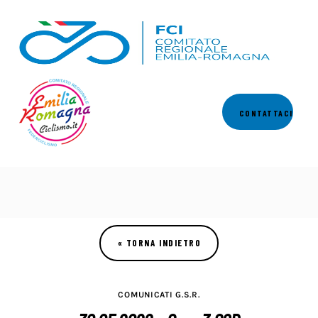
Comitato
CONTATTACI
Calendari
Regolamenti
News
Comunicati
Settori
COMUNICATI G.S.R.
Commissioni