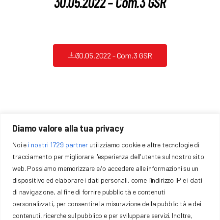
30.05.2022 – Com.3 GSR
Formazione
Sponsor
30.05.2022 - Com.3 GSR
Download
Gallery
Contatti
Diamo valore alla tua privacy
Noi e
i nostri 1729 partner
utilizziamo cookie e altre tecnologie di
COMITATO REGIONALE EMILIA ROMAGNA FCI
tracciamento per migliorare l'esperienza dell'utente sul nostro sito
Via Trattati Comunitari Europei, 7 40127 – Bologna (BO)
web. Possiamo memorizzare e/o accedere alle informazioni su un
P.IVA: 01377441009
dispositivo ed elaborare i dati personali, come l’indirizzo IP e i dati
emilia@federciclismo.it
051-372958
di navigazione, al fine di fornire pubblicità e contenuti
personalizzati, per consentire la misurazione della pubblicità e dei
contenuti, ricerche sul pubblico e per sviluppare servizi. Inoltre,