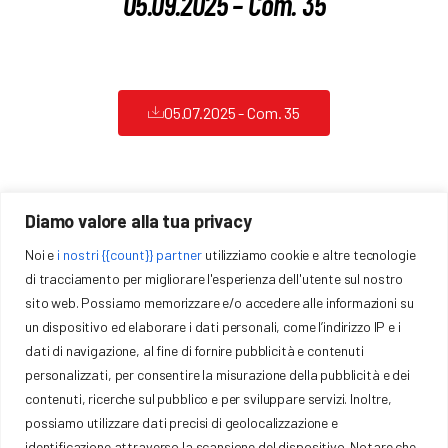
05.09.2025 – Com. 35
Formazione
Sponsor
05.07.2025 - Com. 35
Download
Gallery
Diamo valore alla tua privacy
COMITATO REGIONALE EMILIA ROMAGNA FCI
Contatti
Noi e
i nostri {{count}} partner
utilizziamo cookie e altre tecnologie
di tracciamento per migliorare l'esperienza dell'utente sul nostro
Via Trattati Comunitari Europei, 7 40127 – Bologna (BO)
sito web. Possiamo memorizzare e/o accedere alle informazioni su
P.IVA: 01377441009
un dispositivo ed elaborare i dati personali, come l’indirizzo IP e i
emilia@federciclismo.it
051-372958
dati di navigazione, al fine di fornire pubblicità e contenuti
personalizzati, per consentire la misurazione della pubblicità e dei
Privacy
contenuti, ricerche sul pubblico e per sviluppare servizi. Inoltre,
possiamo utilizzare dati precisi di geolocalizzazione e
Cookie Policy
identificazione attraverso la scansione del dispositivo. Notare che