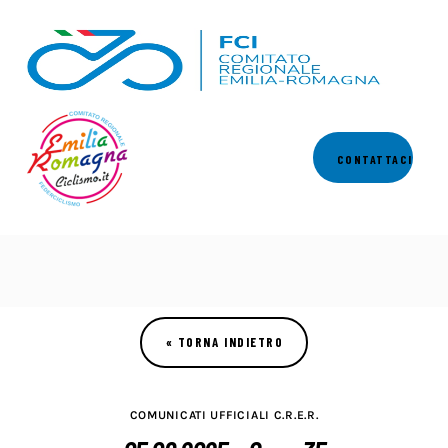
Comitato
CONTATTACI
Calendari
Regolamenti
News
Comunicati
Settori
COMUNICATI UFFICIALI C.R.E.R.
Commissioni