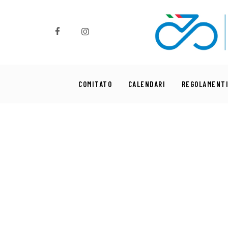
Comitato
Calendari
Regolamenti
COMITATO
CALENDARI
REGOLAMENT
News
Comunicati
Settori
Commissioni
Formazione
Sponsor