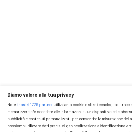
Download
Gallery
Contatti
Diamo valore alla tua privacy
Via Trattati Comuni
COMITATO REGIONALE EMILIA ROMAGNA
Noi e
i nostri 1729 partner
utilizziamo cookie e altre tecnologie di tracc
40127 – Bologna (BO) P.
FCI
memorizzare e/o accedere alle informazioni su un dispositivo ed elaborare i 
emilia@federciclis
pubblicità e contenuti personalizzati, per consentire la misurazione della p
372958
possiamo utilizzare dati precisi di geolocalizzazione e identificazione a