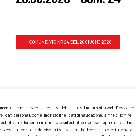
COMUNICATO NR 24 DEL 26 GIUGNO 2026
tari Europei, 7
Privacy
iamento per migliorare l'esperienza dell'utente sul nostro sito web. Possiamo
IVA: 01377441009
dati personali, come l’indirizzo IP e i dati di navigazione, al fine di fornire
Cookie Policy
mo.it
051-
ubblicità e dei contenuti, ricerche sul pubblico e per sviluppare servizi. Inolt
Credits W&D 2.0 Srl
ttraverso la scansione del dispositivo. Notare che il consenso prestato sarà