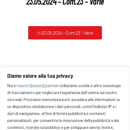
23.05.2024 – Com.23 – Varie
Formazione
Sponsor
23.05.2024 - Com.23 - Varie
Download
Gallery
Contatti
Diamo valore alla tua privacy
Noi e
i nostri {{count}} partner
utilizziamo cookie e altre tecnologie
COMITATO REGIONALE EMILIA ROMAGNA FCI
di tracciamento per migliorare l'esperienza dell'utente sul nostro
Via Trattati Comunitari Europei, 7 40127 – Bologna (BO)
sito web. Possiamo memorizzare e/o accedere alle informazioni su
P.IVA: 01377441009
un dispositivo ed elaborare i dati personali, come l’indirizzo IP e i
emilia@federciclismo.it
051-372958
dati di navigazione, al fine di fornire pubblicità e contenuti
personalizzati, per consentire la misurazione della pubblicità e dei
contenuti, ricerche sul pubblico e per sviluppare servizi. Inoltre,