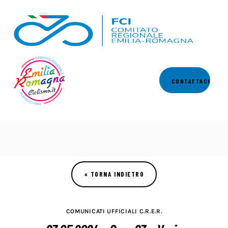
Comitato
CONTATTACI
Calendari
Regolamenti
News
Comunicati
Settori
COMUNICATI UFFICIALI C.R.E.R.
Commissioni