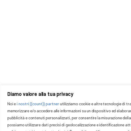
Download
Gallery
Contatti
Diamo valore alla tua privacy
Via Trattati Comuni
COMITATO REGIONALE EMILIA ROMAGNA
Noi e
i nostri {{count}} partner
utilizziamo cookie e altre tecnologie di t
40127 – Bologna (BO) P.
FCI
memorizzare e/o accedere alle informazioni su un dispositivo ed elaborare i 
emilia@federciclis
pubblicità e contenuti personalizzati, per consentire la misurazione della p
372958
possiamo utilizzare dati precisi di geolocalizzazione e identificazione a