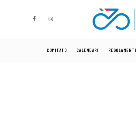
Comitato
Calendari
Regolamenti
COMITATO
CALENDARI
REGOLAMENT
News
Comunicati
Settori
Commissioni
Formazione
Sponsor