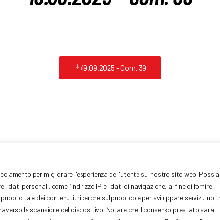
19.09.2025 - Com. 39
tari Europei, 7
Privacy
racciamento per migliorare l'esperienza dell'utente sul nostro sito web. Possi
IVA: 01377441009
dati personali, come l’indirizzo IP e i dati di navigazione, al fine di fornire
Cookie Policy
mo.it
051-
ubblicità e dei contenuti, ricerche sul pubblico e per sviluppare servizi. Inolt
Credits W&D 2.0 Srl
ttraverso la scansione del dispositivo. Notare che il consenso prestato sarà