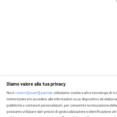
Download
Gallery
Contatti
Diamo valore alla tua privacy
Via Trattati Comuni
COMITATO REGIONALE EMILIA ROMAGNA
Noi e
i nostri {{count}} partner
utilizziamo cookie e altre tecnologie di t
40127 – Bologna (BO) P.
FCI
memorizzare e/o accedere alle informazioni su un dispositivo ed elaborare i 
emilia@federciclis
pubblicità e contenuti personalizzati, per consentire la misurazione della p
372958
possiamo utilizzare dati precisi di geolocalizzazione e identificazione a