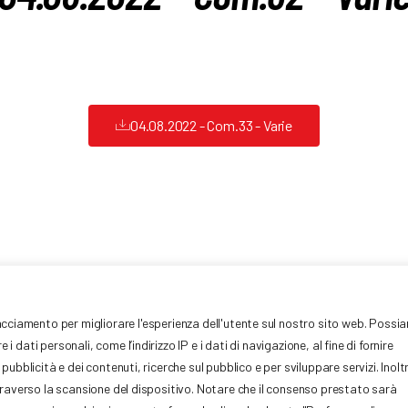
04.08.2022 - Com.33 - Varie
tari Europei, 7
Privacy
racciamento per migliorare l'esperienza dell'utente sul nostro sito web. Possi
IVA: 01377441009
dati personali, come l’indirizzo IP e i dati di navigazione, al fine di fornire
Cookie Policy
mo.it
051-
ubblicità e dei contenuti, ricerche sul pubblico e per sviluppare servizi. Inolt
Credits W&D 2.0 Srl
ttraverso la scansione del dispositivo. Notare che il consenso prestato sarà