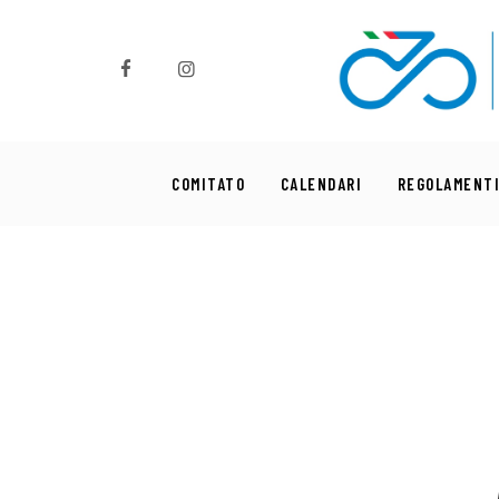
Comitato
Calendari
Regolamenti
COMITATO
CALENDARI
REGOLAMENT
News
Comunicati
Settori
Commissioni
Formazione
Sponsor