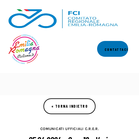
Comitato
CONTATTACI
Calendari
Regolamenti
News
Comunicati
Settori
COMUNICATI UFFICIALI C.R.E.R.
Commissioni