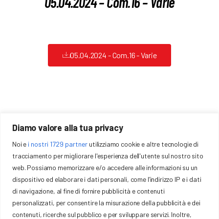
05.04.2024 – Com.16 – Varie
Formazione
Sponsor
05.04.2024 - Com.16 - Varie
Download
Gallery
Contatti
Diamo valore alla tua privacy
Noi e
i nostri 1729 partner
utilizziamo cookie e altre tecnologie di
COMITATO REGIONALE EMILIA ROMAGNA FCI
tracciamento per migliorare l'esperienza dell'utente sul nostro sito
Via Trattati Comunitari Europei, 7 40127 – Bologna (BO)
web. Possiamo memorizzare e/o accedere alle informazioni su un
P.IVA: 01377441009
dispositivo ed elaborare i dati personali, come l’indirizzo IP e i dati
emilia@federciclismo.it
051-372958
di navigazione, al fine di fornire pubblicità e contenuti
personalizzati, per consentire la misurazione della pubblicità e dei
contenuti, ricerche sul pubblico e per sviluppare servizi. Inoltre,